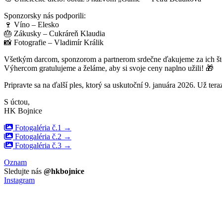
Sponzorsky nás podporili:
🍷 Víno – Elesko
🎂 Zákusky – Cukráreň Klaudia
📸 Fotografie – Vladimír Králik
Všetkým darcom, sponzorom a partnerom srdečne ďakujeme za ich št
Výhercom gratulujeme a želáme, aby si svoje ceny naplno užili! 🎁
Pripravte sa na ďalší ples, ktorý sa uskutoční 9. januára 2026. Už tera
S úctou,
HK Bojnice
Fotogaléria č.1 →
Fotogaléria č.2 →
Fotogaléria č.3 →
Oznam
Sledujte nás
@hkbojnice
Instagram