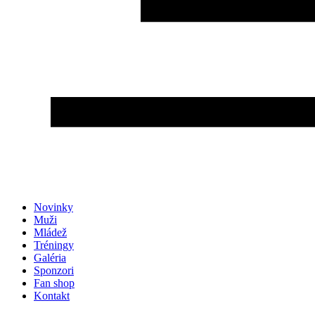
Novinky
Muži
Mládež
Tréningy
Galéria
Sponzori
Fan shop
Kontakt