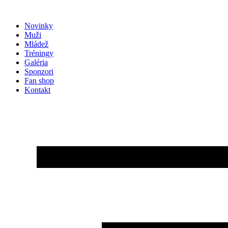
Preskočiť
na
Novinky
obsah
Muži
Mládež
Tréningy
Galéria
Sponzori
Fan shop
Kontakt