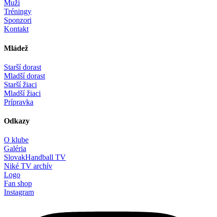
Muži
Tréningy
Sponzori
Kontakt
Mládež
Starší dorast
Mladší dorast
Starší žiaci
Mladší žiaci
Prípravka
Odkazy
O klube
Galéria
SlovakHandball TV
Niké TV archív
Logo
Fan shop
Instagram