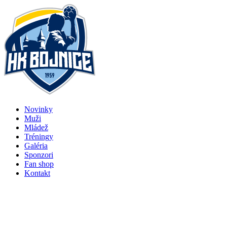
Preskočiť
na
obsah
Novinky
Muži
Mládež
Tréningy
Galéria
Sponzori
Fan shop
Kontakt