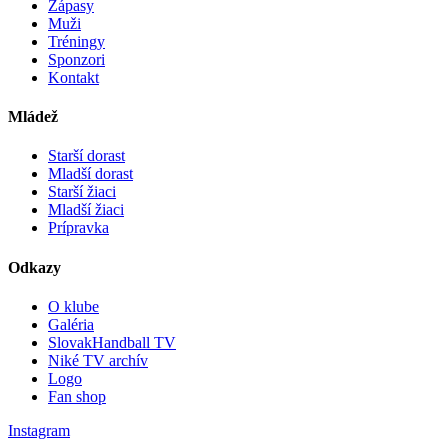
Zápasy
Muži
Tréningy
Sponzori
Kontakt
Mládež
Starší dorast
Mladší dorast
Starší žiaci
Mladší žiaci
Prípravka
Odkazy
O klube
Galéria
SlovakHandball TV
Niké TV archív
Logo
Fan shop
Instagram