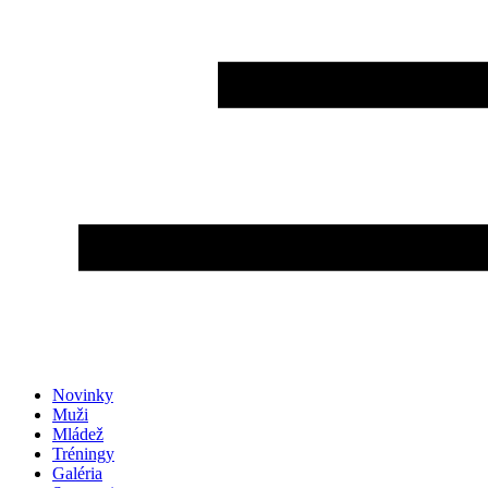
Novinky
Muži
Mládež
Tréningy
Galéria