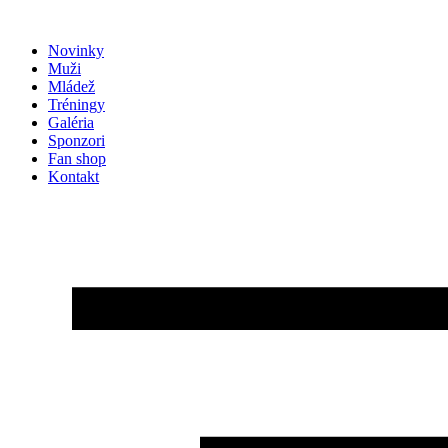
Preskočiť
na
Novinky
obsah
Muži
Mládež
Tréningy
Galéria
Sponzori
Fan shop
Kontakt