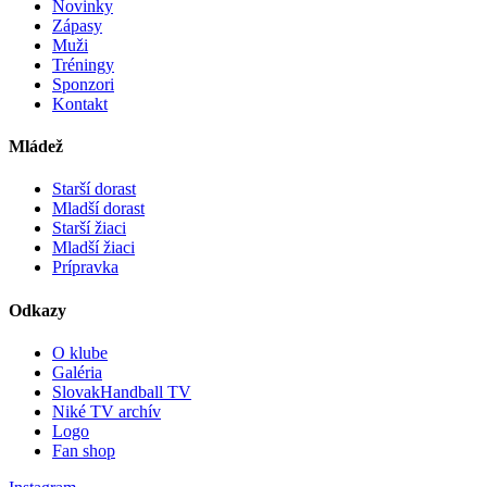
Novinky
Zápasy
Muži
Tréningy
Sponzori
Kontakt
Mládež
Starší dorast
Mladší dorast
Starší žiaci
Mladší žiaci
Prípravka
Odkazy
O klube
Galéria
SlovakHandball TV
Niké TV archív
Logo
Fan shop