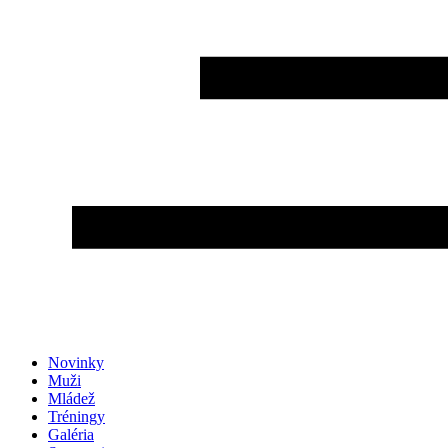
Novinky
Muži
Mládež
Tréningy
Galéria