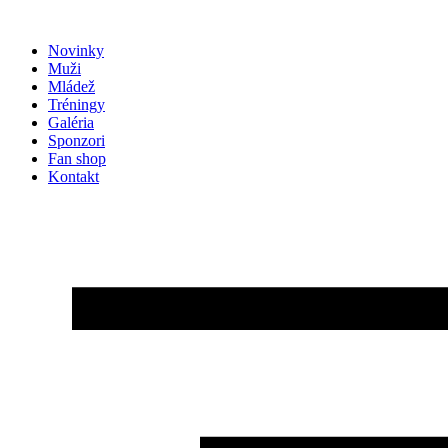
Preskočiť
na
Novinky
obsah
Muži
Mládež
Tréningy
Galéria
Sponzori
Fan shop
Kontakt