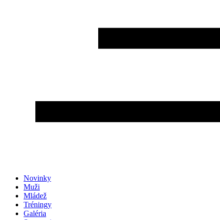
Novinky
Muži
Mládež
Tréningy
Galéria