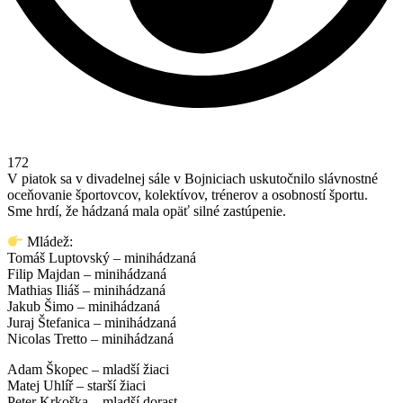
172
V piatok sa v divadelnej sále v Bojniciach uskutočnilo slávnostné
oceňovanie športovcov, kolektívov, trénerov a osobností športu.
Sme hrdí, že hádzaná mala opäť silné zastúpenie.
Mládež:
Tomáš Luptovský – minihádzaná
Filip Majdan – minihádzaná
Mathias Iliáš – minihádzaná
Jakub Šimo – minihádzaná
Juraj Štefanica – minihádzaná
Nicolas Tretto – minihádzaná
Adam Škopec – mladší žiaci
Matej Uhlíř – starší žiaci
Peter Krkoška – mladší dorast