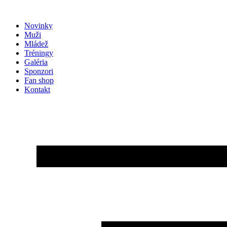
Preskočiť
na
Novinky
obsah
Muži
Mládež
Tréningy
Galéria
Sponzori
Fan shop
Kontakt