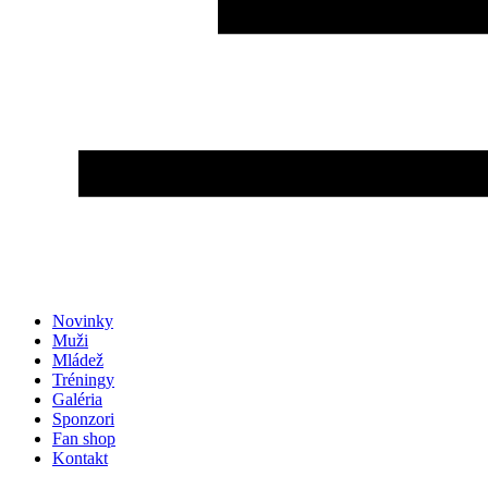
Novinky
Muži
Mládež
Tréningy
Galéria
Sponzori
Fan shop
Kontakt