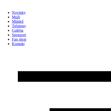
Preskočiť
na
Novinky
obsah
Muži
Mládež
Tréningy
Galéria
Sponzori
Fan shop
Kontakt