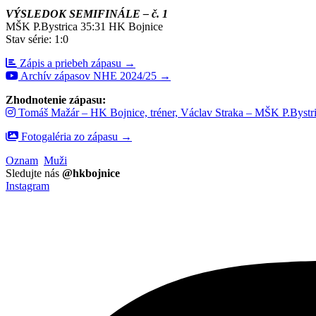
VÝSLEDOK SEMIFINÁLE – č. 1
MŠK P.Bystrica 35:31 HK Bojnice
Stav série: 1:0
Zápis a priebeh zápasu →
Archív zápasov NHE 2024/25 →
Zhodnotenie zápasu:
Tomáš Mažár – HK Bojnice, tréner, Václav Straka – MŠK P.Bystri
Fotogaléria zo zápasu →
Oznam
Muži
Sledujte nás
@hkbojnice
Instagram