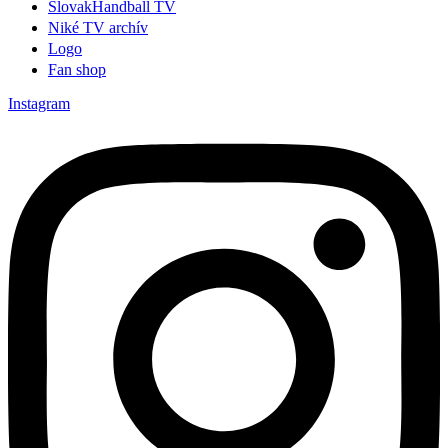
SlovakHandball TV
Niké TV archív
Logo
Fan shop
Instagram