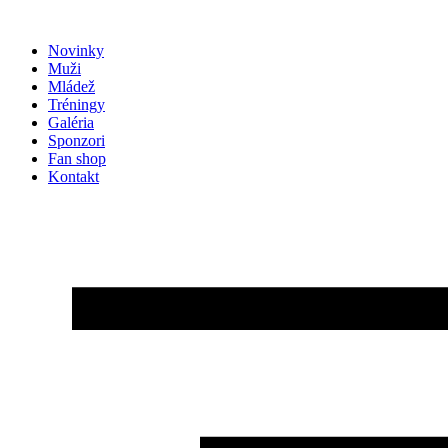
Preskočiť
na
Novinky
obsah
Muži
Mládež
Tréningy
Galéria
Sponzori
Fan shop
Kontakt