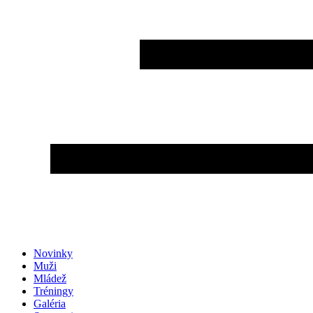
Novinky
Muži
Mládež
Tréningy
Galéria