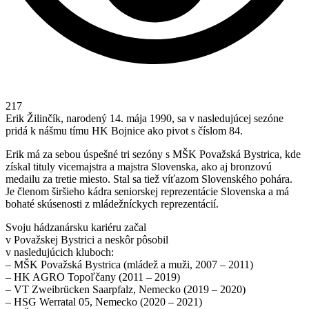
217
Erik Žilinčík, narodený 14. mája 1990, sa v nasledujúcej sezóne
pridá k nášmu tímu HK Bojnice ako pivot s číslom 84.
Erik má za sebou úspešné tri sezóny s MŠK Považská Bystrica, kde
získal tituly vicemajstra a majstra Slovenska, ako aj bronzovú
medailu za tretie miesto. Stal sa tiež víťazom Slovenského pohára.
Je členom širšieho kádra seniorskej reprezentácie Slovenska a má
bohaté skúsenosti z mládežníckych reprezentácií.
Svoju hádzanársku kariéru začal
v Považskej Bystrici a neskôr pôsobil
v nasledujúcich kluboch:
– MŠK Považská Bystrica (mládež a muži, 2007 – 2011)
– HK AGRO Topoľčany (2011 – 2019)
– VT Zweibrücken Saarpfalz, Nemecko (2019 – 2020)
– HSG Werratal 05, Nemecko (2020 – 2021)