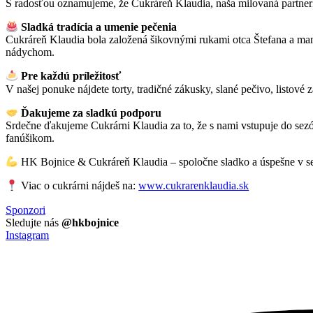
S radosťou oznamujeme, že Cukráreň Klaudia, naša milovaná partnerka
Sladká tradícia a umenie pečenia
Cukráreň Klaudia bola založená šikovnými rukami otca Štefana a mam
nádychom.
Pre každú príležitosť
V našej ponuke nájdete torty, tradičné zákusky, slané pečivo, listové 
Ďakujeme za sladkú podporu
Srdečne ďakujeme Cukrárni Klaudia za to, že s nami vstupuje do sezó
fanúšikom.
HK Bojnice & Cukráreň Klaudia – spoločne sladko a úspešne v s
Viac o cukrárni nájdeš na:
www.cukrarenklaudia.sk
Sponzori
Sledujte nás
@hkbojnice
Instagram