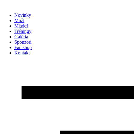
Preskočiť
na
Novinky
obsah
Muži
Mládež
Tréningy
Galéria
Sponzori
Fan shop
Kontakt