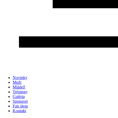
Novinky
Muži
Mládež
Tréningy
Galéria
Sponzori
Fan shop
Kontakt