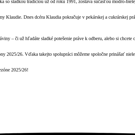
 so sladkou tradíciou už od roku 1991, zostáva súčasťou modro-bielej
y Klaudie. Dnes dcéra Klaudia pokračuje v pekárskej a cukrárskej prá
záviny – či už hľadáte sladké potešenie práve k odberu, alebo si chcete
ny 2025/26. Vďaka takejto spolupráci môžeme spoločne prinášať nielen 
ezóne 2025/26!