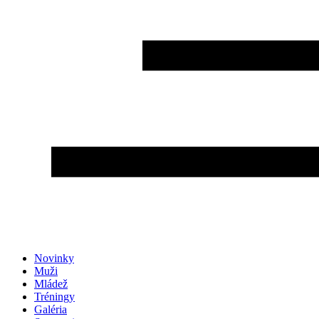
Novinky
Muži
Mládež
Tréningy
Galéria