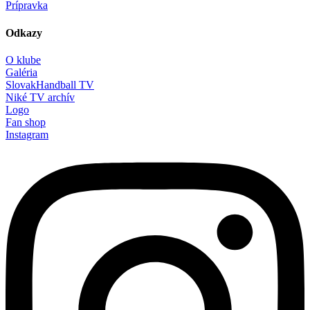
Prípravka
Odkazy
O klube
Galéria
SlovakHandball TV
Niké TV archív
Logo
Fan shop
Instagram