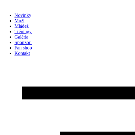
Preskočiť
na
Novinky
obsah
Muži
Mládež
Tréningy
Galéria
Sponzori
Fan shop
Kontakt