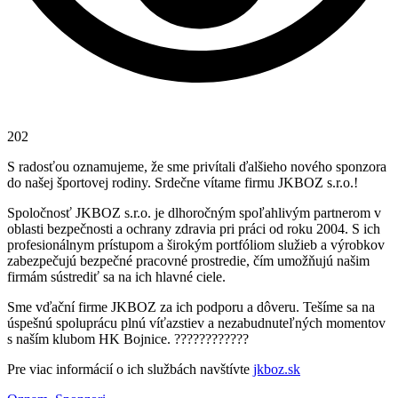
202
S radosťou oznamujeme, že sme privítali ďalšieho nového sponzora
do našej športovej rodiny. Srdečne vítame firmu JKBOZ s.r.o.!
Spoločnosť JKBOZ s.r.o. je dlhoročným spoľahlivým partnerom v
oblasti bezpečnosti a ochrany zdravia pri práci od roku 2004. S ich
profesionálnym prístupom a širokým portfóliom služieb a výrobkov
zabezpečujú bezpečné pracovné prostredie, čím umožňujú našim
firmám sústrediť sa na ich hlavné ciele.
Sme vďační firme JKBOZ za ich podporu a dôveru. Tešíme sa na
úspešnú spoluprácu plnú víťazstiev a nezabudnuteľných momentov
s naším klubom HK Bojnice. ????????????
Pre viac informácií o ich službách navštívte
jkboz.sk