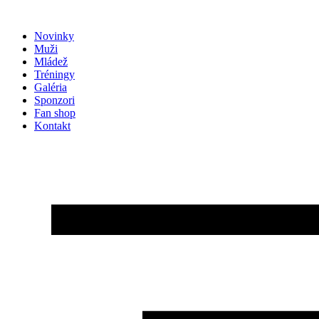
Preskočiť
na
Novinky
obsah
Muži
Mládež
Tréningy
Galéria
Sponzori
Fan shop
Kontakt