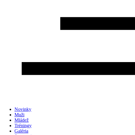
Novinky
Muži
Mládež
Tréningy
Galéria