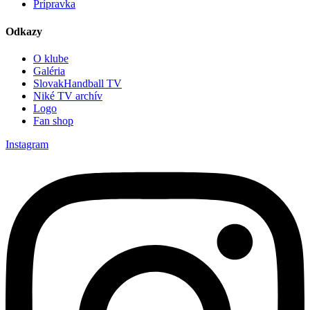
Prípravka
Odkazy
O klube
Galéria
SlovakHandball TV
Niké TV archív
Logo
Fan shop
Instagram