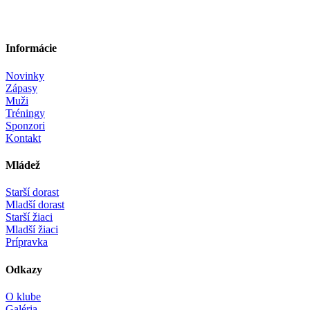
Informácie
Novinky
Zápasy
Muži
Tréningy
Sponzori
Kontakt
Mládež
Starší dorast
Mladší dorast
Starší žiaci
Mladší žiaci
Prípravka
Odkazy
O klube
Galéria