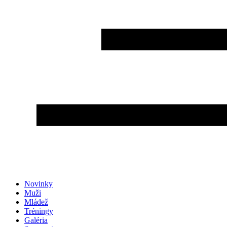
Novinky
Muži
Mládež
Tréningy
Galéria