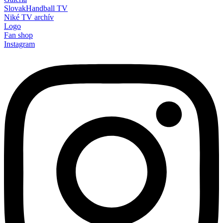
SlovakHandball TV
Niké TV archív
Logo
Fan shop
Instagram