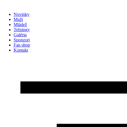
Preskočiť
na
Novinky
obsah
Muži
Mládež
Tréningy
Galéria
Sponzori
Fan shop
Kontakt