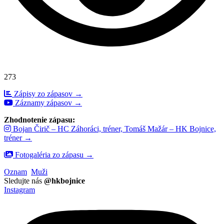
273
Zápisy zo zápasov →
Záznamy zápasov →
Zhodnotenie zápasu:
Bojan Čirič – HC Záhoráci, tréner, Tomáš Mažár – HK Bojnice,
tréner →
Fotogaléria zo zápasu →
Oznam
Muži
Sledujte nás
@hkbojnice
Instagram