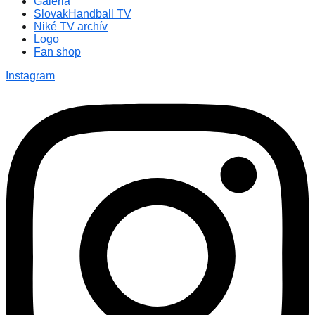
Galéria
SlovakHandball TV
Niké TV archív
Logo
Fan shop
Instagram