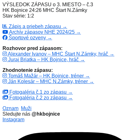
VÝSLEDOK ZÁPASU o 3. MIESTO – č.3
HK Bojnice 24:26 MHC Štart N.Zámky
Stav série: 1:2
Zápis a priebeh zápasu →
Archív zápasov NHE 2024/25 →
Športové ozveny →
Rozhovor pred zápasom:
Alexander Ivanov – MHC Štart N.Zámky, hráč →
Juraj Briatka – HK Bojnice, hráč →
Zhodnotenie zápasu:
Tomáš Mažár – HK Bojnice, tréner →
Ján Kolesár – MHC N.Zámky, tréner →
Fotogaléria č.1 zo zápasu →
Fotogaléria č.2 zo zápasu →
Oznam
Muži
Sledujte nás
@hkbojnice
Instagram