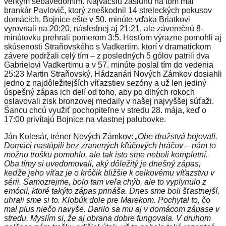
veľkým sebavedomím. Najväčšiu zásluhu na tom mal
brankár Pavlovič, ktorý zneškodnil 14 streleckých pokusov
domácich. Bojnice ešte v 50. minúte vďaka Briatkovi
vyrovnali na 20:20, následnej aj 21:21, ale záverečnú 8-
minútovku prehrali pomerom 3:5. Hosťom výrazne pomohli aj
skúsenosti Straňovského s Vadkertim, ktorí v dramatickom
závere podržali celý tím – z posledných 5 gólov patrili dva
Gabrielovi Vadkertimu a v 57. minúte poslal tím do vedenia
25:23 Martin Straňovský. Hádzanári Nových Zámkov dosiahli
jedno z najdôležitejších víťazstiev sezóny a už len jediný
úspešný zápas ich delí od toho, aby po dlhých rokoch
oslavovali zisk bronzovej medaily v našej najvyššej súťaži.
Šancu chcú využiť pochopiteľne v stredu 28. mája, keď o
17:00 privítajú Bojnice na vlastnej palubovke.
Ján Kolesár, tréner Nových Zámkov:
„Obe družstvá bojovali.
Domáci nastúpili bez zranených kľúčových hráčov – nám to
možno trošku pomohlo, ale tak isto sme neboli kompletní.
Oba tímy si uvedomovali, aký dôležitý je dnešný zápas,
keďže jeho víťaz je o krôčik bližšie k celkovému víťazstvu v
sérii. Samozrejme, bolo tam veľa chýb, ale to vyplynulo z
emócií, ktoré takýto zápas prináša. Dnes sme boli šťastnejší,
uhrali sme si to. Klobúk dole pre Marekom. Pochytal to, čo
mal plus niečo navyše. Darilo sa mu aj v domácom zápase v
stredu. Myslím si, že aj obrana dobre fungovala. V druhom