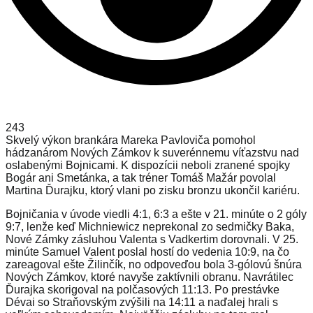
243
Skvelý výkon brankára Mareka Pavloviča pomohol
hádzanárom Nových Zámkov k suverénnemu víťazstvu nad
oslabenými Bojnicami. K dispozícii neboli zranené spojky
Bogár ani Smetánka, a tak tréner Tomáš Mažár povolal
Martina Ďurajku, ktorý vlani po zisku bronzu ukončil kariéru.
Bojničania v úvode viedli 4:1, 6:3 a ešte v 21. minúte o 2 góly
9:7, lenže keď Michniewicz neprekonal zo sedmičky Baka,
Nové Zámky zásluhou Valenta s Vadkertim dorovnali. V 25.
minúte Samuel Valent poslal hostí do vedenia 10:9, na čo
zareagoval ešte Žilinčík, no odpoveďou bola 3-gólovú šnúra
Nových Zámkov, ktoré navyše zaktívnili obranu. Navrátilec
Ďurajka skorigoval na polčasových 11:13. Po prestávke
Dévai so Straňovským zvýšili na 14:11 a naďalej hrali s