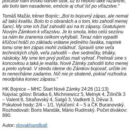
polčase nám trošku odišiel útok, už to nebolo také razantné,
ale bolo tam nasadenie, emócie aj chuť ísť po víťazstve.“
Tomáš Mažár, tréner Bojníc:
„Bol to bojovný zápas, ale nemal
až takú kvalitu. Bolo to o obranách a o tom, kto zahodí menej
šancí. My sme ich žiaľ zahodili asi na tri zápasy. Gratulujem
Novým Zámkom k víťazstvu. Je to smola, lebo celú sezónu
sa nám tie zranenia celkom vyhýbali. Teraz nám vypadli
kľúčoví hráči zo základu vrátane jediného ľaváka, napriek
tomu sme ten zápas mohli zvládnuť. Spravili sme veľa
technických chýb, veľa zahodili – dve sedmičky, trháky,
náskoky. My sme ten prvý polčas mali vyhrať. Prehrali sme s
koncovkou a taká je realita. Nové Zámky zahodili toho menej
a preto vyhrali. V stredu ideme do Zámkov bojovať, určite im
to nenecháme zadarmo. Nič nie je stratené, pokiaľ rozhodca
neodpíska koniec zápasu.“
HK Bojnice – MHC Štart Nové Zámky 24:26 (11:13)
Najviac gólov: Briatka 6, Michniewicz 5, Melnyk 4, Žilinčík 3
– Valent 8, Straňovský 4, Salgó 3, Vadkerti 3, Dévai 3.
Pokutové hody: 2/4 – 1/1. Vylúčení: 4 – 5 a ČK Buranovský.
Rozhodovali: Boris Mandák, Mário Rudinský. Počet divákov:
890.
Autor:
slovakhandball