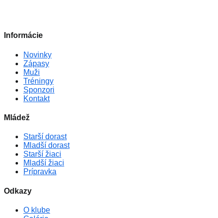
Informácie
Novinky
Zápasy
Muži
Tréningy
Sponzori
Kontakt
Mládež
Starší dorast
Mladší dorast
Starší žiaci
Mladší žiaci
Prípravka
Odkazy
O klube