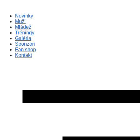
Preskočiť
na
Novinky
obsah
Muži
Mládež
Tréningy
Galéria
Sponzori
Fan shop
Kontakt