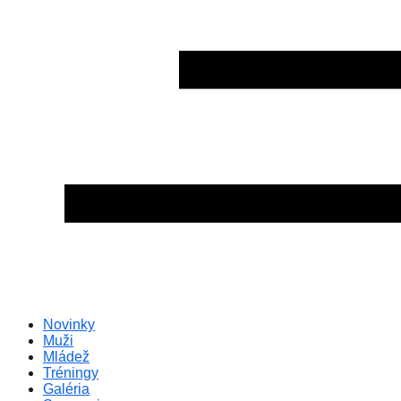
Novinky
Muži
Mládež
Tréningy
Galéria