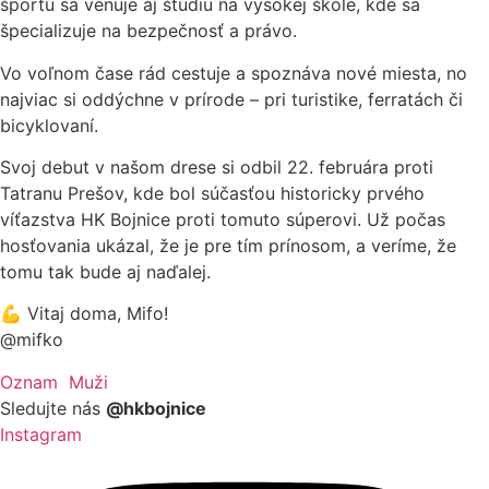
športu sa venuje aj štúdiu na vysokej škole, kde sa
špecializuje na bezpečnosť a právo.
Vo voľnom čase rád cestuje a spoznáva nové miesta, no
najviac si oddýchne v prírode – pri turistike, ferratách či
bicyklovaní.
Svoj debut v našom drese si odbil 22. februára proti
Tatranu Prešov, kde bol súčasťou historicky prvého
víťazstva HK Bojnice proti tomuto súperovi. Už počas
hosťovania ukázal, že je pre tím prínosom, a veríme, že
tomu tak bude aj naďalej.
💪 Vitaj doma, Mifo!
@mifko
Oznam
Muži
Sledujte nás
@hkbojnice
Instagram