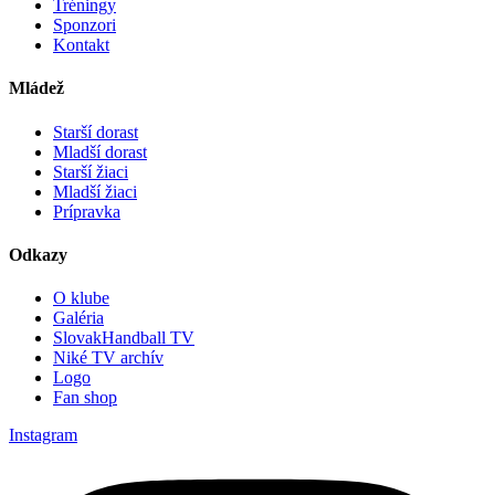
Tréningy
Sponzori
Kontakt
Mládež
Starší dorast
Mladší dorast
Starší žiaci
Mladší žiaci
Prípravka
Odkazy
O klube
Galéria
SlovakHandball TV
Niké TV archív
Logo
Fan shop
Instagram