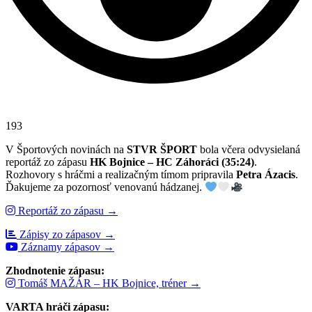
193
V Športových novinách na
STVR ŠPORT
bola včera odvysielaná
reportáž zo zápasu
HK Bojnice – HC Záhoráci (35:24)
.
Rozhovory s hráčmi a realizačným tímom pripravila
Petra Ázacis
.
Ďakujeme za pozornosť venovanú hádzanej.
Reportáž zo zápasu →
Zápisy zo zápasov →
Záznamy zápasov →
Zhodnotenie zápasu:
Tomáš MAŽÁR – HK Bojnice, tréner →
VARTA hráči zápasu: