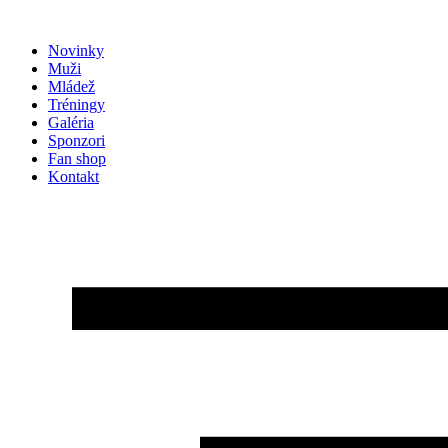
Preskočiť
na
Novinky
obsah
Muži
Mládež
Tréningy
Galéria
Sponzori
Fan shop
Kontakt