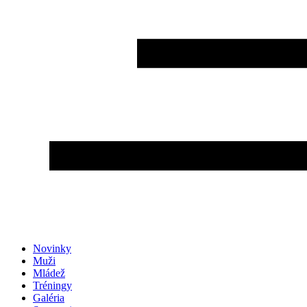
Novinky
Muži
Mládež
Tréningy
Galéria