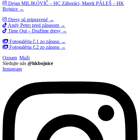
Dejan MILJKOVIČ – HC Záhoráci, Marek PÁLEŠ – HK
Bojnice →
Dresy sú pripravené →
Andy Petro pred zápasom →
Time Out – Dražíme dresy →
Fotogaléria č.1 zo zápasu →
Fotogaléria č.2 zo zápasu →
Oznam
Muži
Sledujte nás
@hkbojnice
Instagram