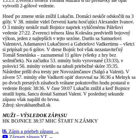
15:15. Zverenci trénera Tomáša Mažára si do prestávky ale opäť
vytvorili 2-gólové vedenie.
Hneď po zmene strán znížil Lukačin. Domáci neskôr odskočili na 3
góly. V 38. minúte videl červenú kartu hosťujúci Alexander Ivanov.
O 3 minúty neskôr mali Bojnice napriek vylúčenému Pálešovi
vedenie 27:22. Zverenci trénera Jána Kolesára predviedli bojovný
výkon, jeden z najlepších v tejto sezóne. Darilo sa Samuelovi
Valentovi, Adamanovi Lukačinovi a Gabrielovi Vadkertimu – všetci
si pripísali po 6 gólov. V drese Bojníc bol však nezastaviteľný
Tomáš Smetánka – zaznamenal 11 gólov (všetky z hry bez
sedmičiek). Na začiatku 53. minúty bolo vyrovnané (33:33), v
polovici 56. minúty svietilo na tabuli priebežné skóre 35:35.
Následne prišli dva tresty pre Novozámčanov (Salgó a Valent). V
závere 57. minúty ešte Vadkerti opäť dorovnal na 36:36 a Melnyk sa
po dvoch presných zásahoch vrátane pokutového hodu postaral o
vedenie Bojníc 38:36. V čase 59:07 Lukačin znížil a keď Bojnice
stratili loptu, šancu dostal Samuel Valent. V poslednej sekunde
zápasu však napálil do brvna.
Zdroj: slovakhandball.sk
MUŽI – VÝSLEDOK ZÁPASU
HK BOJNICE 38:37 MHC ŠTART N.ZÁMKY
Zápis a priebeh zápasu →
Záznam zápasu YT →