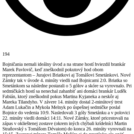
194
Bojničania nemali ideálny úvod a na strane hostí hviezdil brankár
Marek Pavlovič, keď zneškodnil pokutový hod obom
reprezentantom – Jurajovi Briatkovi aj Tomášovi Smetánkovi. Nové
Zámky tak v úvode 4. minúty viedli nad Bojnicami 2:0. Briatka so
Smetánkom sa následne postarali o 5 gólov a skóre sa vyrovnalo. Pri
sedmičkách hostí sa nenechal zahanbiť ani domáci brankár Luděk
Fabián, ktorý zneškodnil pokus Martina Kyjaneka a neskôr aj
Mareka Tilandyho. V závere 14. minúty dostal 2-minútový trest
Adam Lukačin a Mykola Melnyk po úspešnej sedmičke poslal
Bojnice do vedenia 10:9. Nasledovali 3 góly Smetánku a v polovici
22. minúty viedli domáci 14:11. Nové Zámky, ktoré pricestovali na
zápas v oklieštenej zostave (okrem iných chýbali krídelníci Martin
Straňovský s Tomášom Dévaiom) do konca 26. minúty vyrovnali na