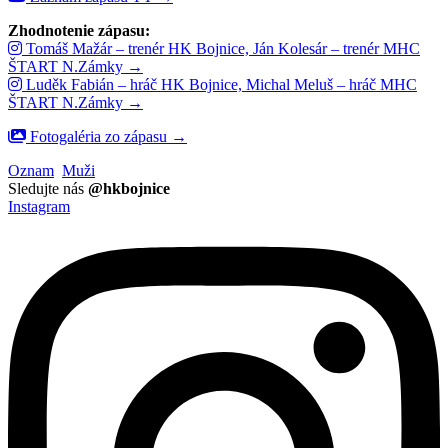
Zhodnotenie zápasu:
Tomáš Mažár – trenér HK Bojnice, Ján Kolesár – trenér MHC
ŠTART N.Zámky →
Luděk Fabián – hráč HK Bojnice, Michal Meluš – hráč MHC
ŠTART N.Zámky →
Fotogaléria zo zápasu →
Oznam
Muži
Sledujte nás
@hkbojnice
Instagram