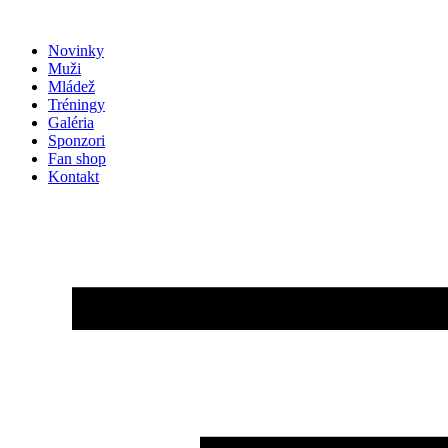
Preskočiť
na
Novinky
obsah
Muži
Mládež
Tréningy
Galéria
Sponzori
Fan shop
Kontakt