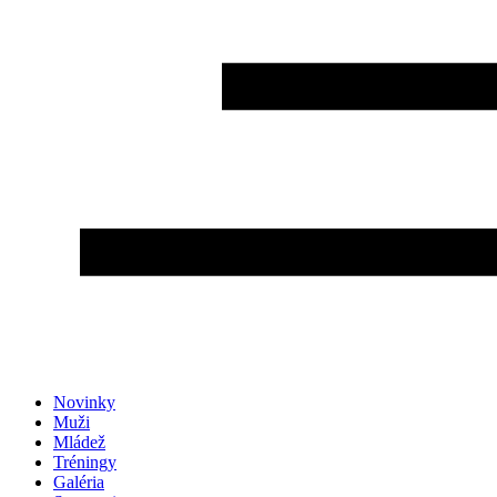
Novinky
Muži
Mládež
Tréningy
Galéria