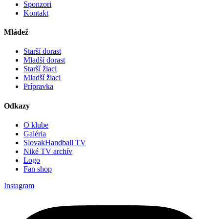
Sponzori
Kontakt
Mládež
Starší dorast
Mladší dorast
Starší žiaci
Mladší žiaci
Prípravka
Odkazy
O klube
Galéria
SlovakHandball TV
Niké TV archív
Logo
Fan shop
Instagram