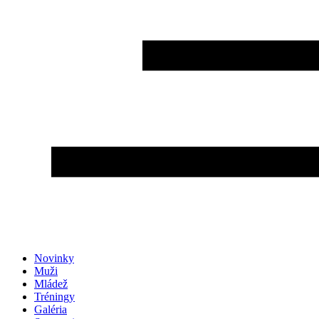
Novinky
Muži
Mládež
Tréningy
Galéria