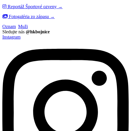
Reportáž Športové ozveny →
Fotogaléria zo zápasu →
Oznam
Muži
Sledujte nás
@hkbojnice
Instagram