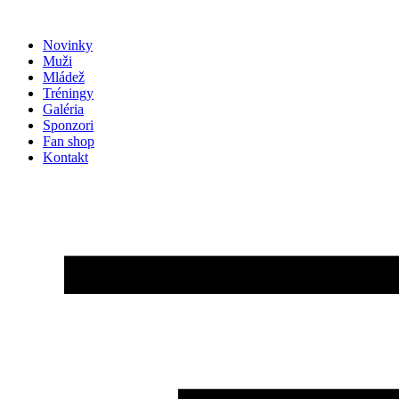
Preskočiť
na
Novinky
obsah
Muži
Mládež
Tréningy
Galéria
Sponzori
Fan shop
Kontakt