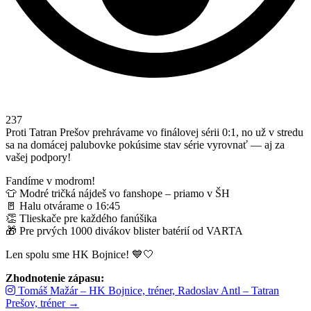
237
Proti Tatran Prešov prehrávame vo finálovej sérii 0:1, no už v stredu
sa na domácej palubovke pokúsime stav série vyrovnať — aj za
vašej podpory!
Fandíme v modrom!
👕 Modré tričká nájdeš vo fanshope – priamo v ŠH
🚪 Halu otvárame o 16:45
👏 Tlieskače pre každého fanúšika
🎁 Pre prvých 1000 divákov blister batérií od VARTA
Len spolu sme HK Bojnice! 💙🤍
Zhodnotenie zápasu:
Tomáš Mažár – HK Bojnice, tréner, Radoslav Antl – Tatran
Prešov, tréner →