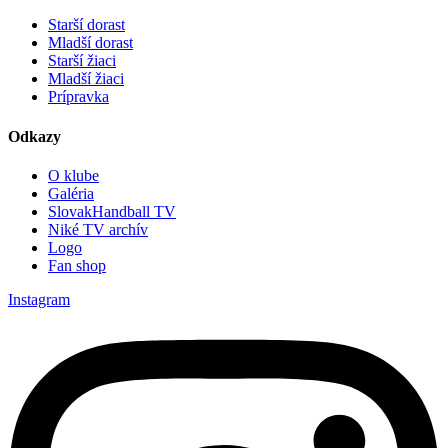
Starší dorast
Mladší dorast
Starší žiaci
Mladší žiaci
Prípravka
Odkazy
O klube
Galéria
SlovakHandball TV
Niké TV archív
Logo
Fan shop
Instagram