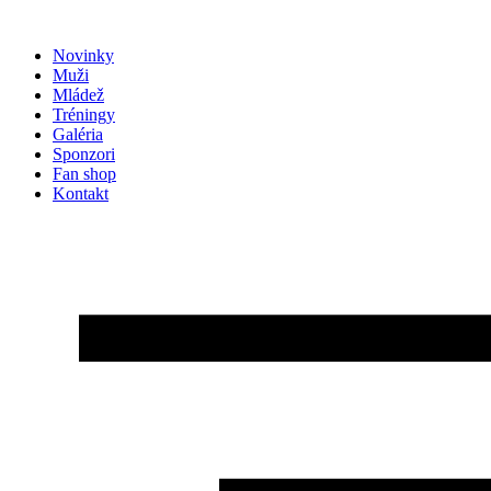
Preskočiť
na
Novinky
obsah
Muži
Mládež
Tréningy
Galéria
Sponzori
Fan shop
Kontakt