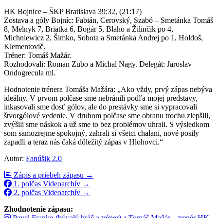
HK Bojnice – ŠKP Bratislava 39:32, (21:17)
Zostava a góly Bojníc: Fabián, Cerovský, Szabó – Smetánka Tomáš
8, Melnyk 7, Briatka 6, Bogár 5, Blaho a Žilinčík po 4,
Michniewicz 2, Šimko, Sobota a Smetánka Andrej po 1, Holdoš,
Klementovič.
Tréner: Tomáš Mažár.
Rozhodovali: Roman Zubo a Michal Nagy. Delegát: Jaroslav
Ondogrecula ml.
Hodnotenie trénera Tomáša Mažára: „Ako vždy, prvý zápas nebýva
ideálny. V prvom polčase sme nebránili podľa mojej predstavy,
inkasovali sme dosť gólov, ale do prestávky sme si vypracovali
štvorgólové vedenie. V druhom polčase sme obranu trochu zlepšili,
zvýšili sme náskok a už sme to bez problémov uhrali. S výsledkom
som samozrejme spokojný, zahrali si všetci chalani, nové posily
zapadli a teraz nás čaká dôležitý zápas v Hlohovci.“
Autor:
Fanúšik 2.0
Zápis a priebeh zápasu →
1. polčas Videoarchív →
2. polčas Videoarchív →
Zhodnotenie zápasu:
Pavel Franko (bývalý hráč a tréner) a Tomáš Mažár – trenér HK