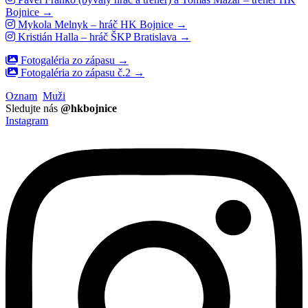
Bojnice →
Mykola Melnyk – hráč HK Bojnice →
Kristián Halla – hráč ŠKP Bratislava →
Fotogaléria zo zápasu →
Fotogaléria zo zápasu č.2 →
Oznam
Muži
Sledujte nás
@hkbojnice
Instagram