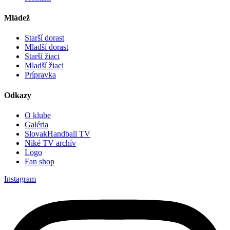
Mládež
Starší dorast
Mladší dorast
Starší žiaci
Mladší žiaci
Prípravka
Odkazy
O klube
Galéria
SlovakHandball TV
Niké TV archív
Logo
Fan shop
Instagram