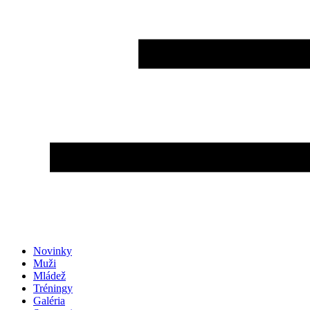
Novinky
Muži
Mládež
Tréningy
Galéria