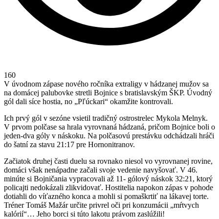
160
V úvodnom zápase nového ročníka extraligy v hádzanej mužov sa
na domácej palubovke stretli Bojnice s bratislavským ŠKP. Úvodný
gól dali síce hostia, no „Pľúckari“ okamžite kontrovali.
Ich prvý gól v sezóne vsietil tradičný ostrostrelec Mykola Melnyk.
V prvom polčase sa hrala vyrovnaná hádzaná, pričom Bojnice boli o
jeden-dva góly v náskoku. Na polčasovú prestávku odchádzali hráči
do šatní za stavu 21:17 pre Hornonitranov.
Začiatok druhej časti duelu sa rovnako niesol vo vyrovnanej rovine,
domáci však nenápadne začali svoje vedenie navyšovať. V 46.
minúte si Bojničania vypracovali až 11- gólový náskok 32:21, ktorý
policajti nedokázali zlikvidovať. Hostitelia napokon zápas v pohode
dotiahli do víťazného konca a mohli si pomaškrtiť na lákavej torte.
Tréner Tomáš Mažár určite privrel oči pri konzumácii „mŕtvych
kalórií“… Jeho borci si túto lakotu právom zaslúžili!