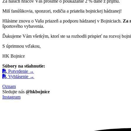
Za našich hráčov Vás prosíme o poukázanie 2 % dane z príjmu.
Milí fanúšikovia, sponzori, rodičia a priatelia bojnickej hádzanej!
Hlásime znovu o Vašu priazeň a podporu hádzanej v Bojniciach.
Za 
športového vybavenia.
Ďakujeme Vám všetkým, ktorí ste sa rozhodli prispieť na rozvoj bojni
S úprimnou vďakou,
HK Bojnice
Súbory na stiahnutie:
Potvrdenie →
Vyhlásenie →
Oznam
Sledujte nás
@hkbojnice
Instagram