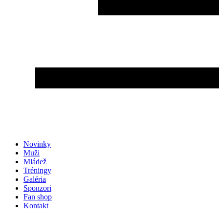
Novinky
Muži
Mládež
Tréningy
Galéria
Sponzori
Fan shop
Kontakt