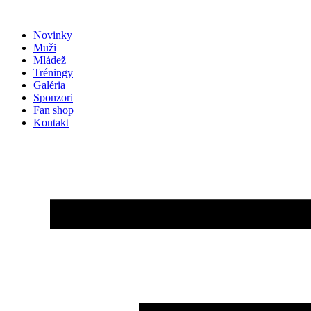
Preskočiť
na
Novinky
obsah
Muži
Mládež
Tréningy
Galéria
Sponzori
Fan shop
Kontakt