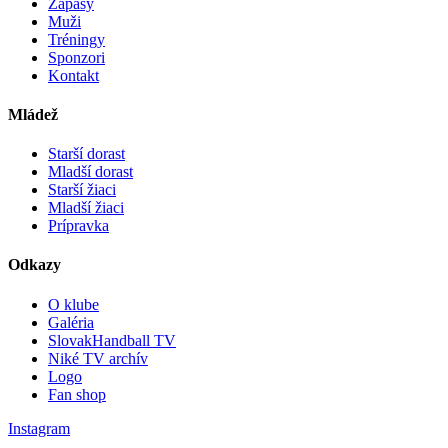
Zápasy
Muži
Tréningy
Sponzori
Kontakt
Mládež
Starší dorast
Mladší dorast
Starší žiaci
Mladší žiaci
Prípravka
Odkazy
O klube
Galéria
SlovakHandball TV
Niké TV archív
Logo
Fan shop
Instagram