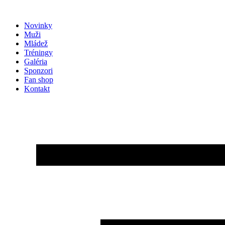
Preskočiť
na
Novinky
obsah
Muži
Mládež
Tréningy
Galéria
Sponzori
Fan shop
Kontakt