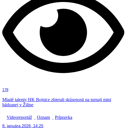
178
Mladé talenty HK Bojnice zbierali skúsenosti na turnaji mini
hádzanej v Žiline
Videoreportáž
Oznam
Prípravka
8. januára 2026, 14:25