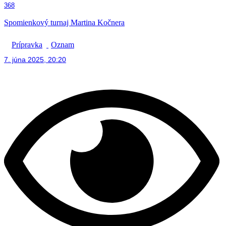
368
Spomienkový turnaj Martina Kočnera
Prípravka
Oznam
7. júna 2025, 20:20