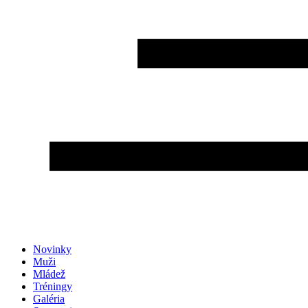
Novinky
Muži
Mládež
Tréningy
Galéria