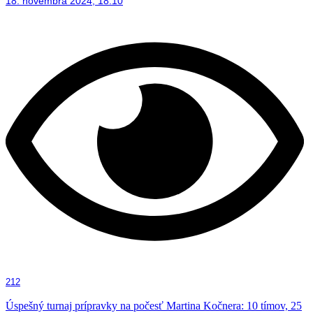
18. novembra 2024, 18:10
212
Úspešný turnaj prípravky na počesť Martina Kočnera: 10 tímov, 25