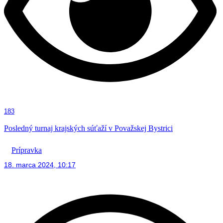
183
Posledný turnaj krajských súťaží v Považskej Bystrici
Prípravka
18. marca 2024, 10:17