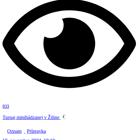
833
Turnaj minihádzanej v Žiline
Oznam
Prípravka