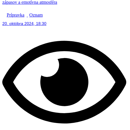
zápasov a emotívna atmosféra
Prípravka
Oznam
20. októbra 2024, 18:30