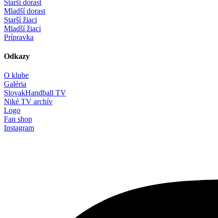
Starší dorast
Mladší dorast
Starší žiaci
Mladší žiaci
Prípravka
Odkazy
O klube
Galéria
SlovakHandball TV
Niké TV archív
Logo
Fan shop
Instagram