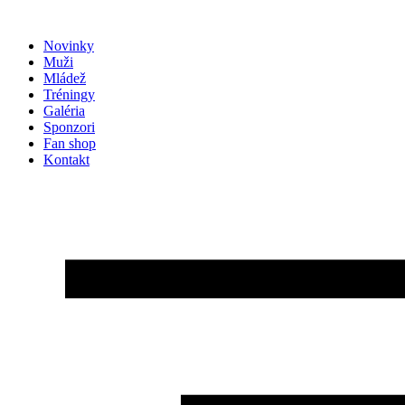
Preskočiť
na
Novinky
obsah
Muži
Mládež
Tréningy
Galéria
Sponzori
Fan shop
Kontakt