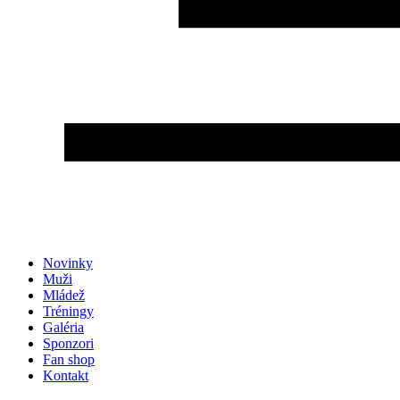
Novinky
Muži
Mládež
Tréningy
Galéria
Sponzori
Fan shop
Kontakt