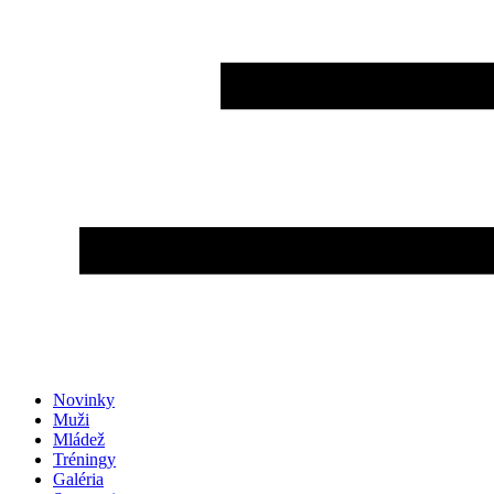
Novinky
Muži
Mládež
Tréningy
Galéria