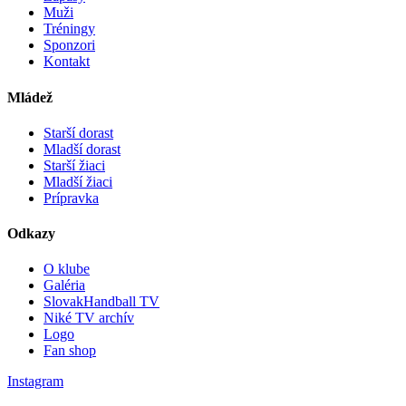
Muži
Tréningy
Sponzori
Kontakt
Mládež
Starší dorast
Mladší dorast
Starší žiaci
Mladší žiaci
Prípravka
Odkazy
O klube
Galéria
SlovakHandball TV
Niké TV archív
Logo
Fan shop
Instagram