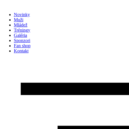
Preskočiť
na
Novinky
obsah
Muži
Mládež
Tréningy
Galéria
Sponzori
Fan shop
Kontakt