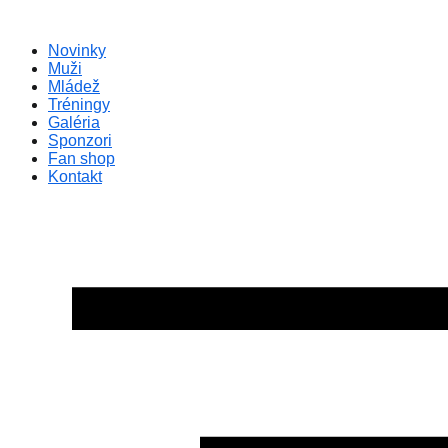
Preskočiť
na
Novinky
obsah
Muži
Mládež
Tréningy
Galéria
Sponzori
Fan shop
Kontakt