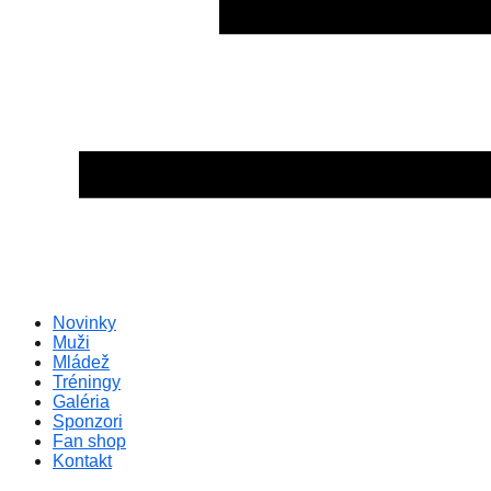
Novinky
Muži
Mládež
Tréningy
Galéria
Sponzori
Fan shop
Kontakt