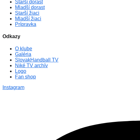
Starší dorast
Mladší dorast
Starší žiaci
Mladší žiaci
Prípravka
Odkazy
O klube
Galéria
SlovakHandball TV
Niké TV archív
Logo
Fan shop
Instagram