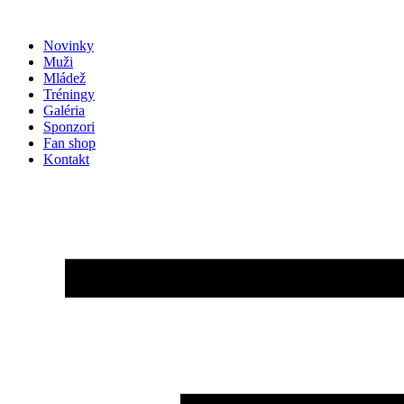
Preskočiť
na
Novinky
obsah
Muži
Mládež
Tréningy
Galéria
Sponzori
Fan shop
Kontakt