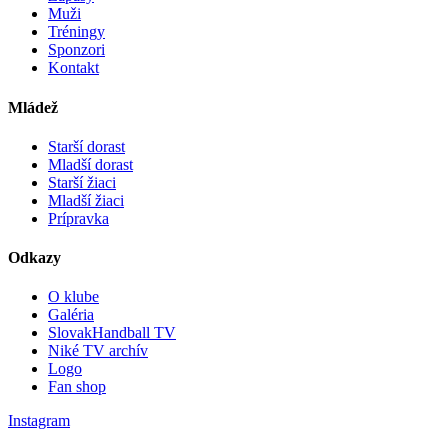
Muži
Tréningy
Sponzori
Kontakt
Mládež
Starší dorast
Mladší dorast
Starší žiaci
Mladší žiaci
Prípravka
Odkazy
O klube
Galéria
SlovakHandball TV
Niké TV archív
Logo
Fan shop
Instagram