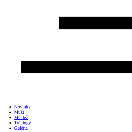
Novinky
Muži
Mládež
Tréningy
Galéria