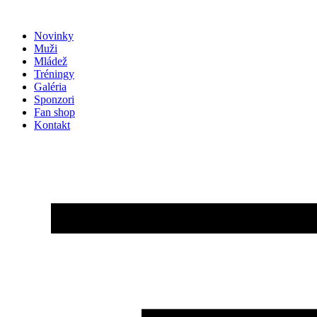
Preskočiť
na
Novinky
obsah
Muži
Mládež
Tréningy
Galéria
Sponzori
Fan shop
Kontakt