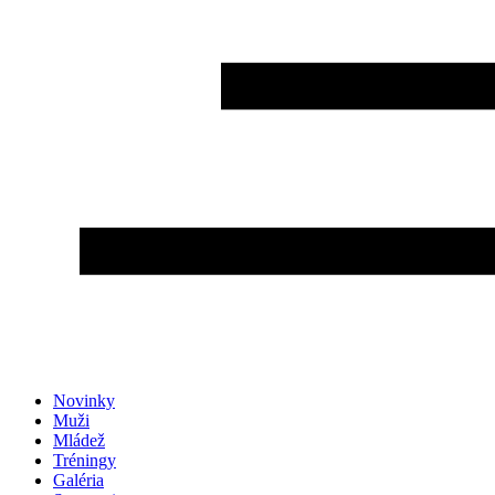
Novinky
Muži
Mládež
Tréningy
Galéria