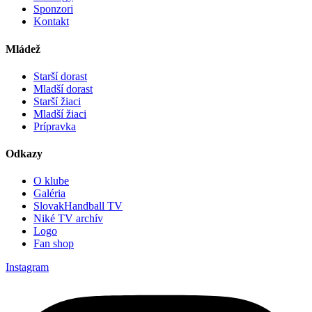
Sponzori
Kontakt
Mládež
Starší dorast
Mladší dorast
Starší žiaci
Mladší žiaci
Prípravka
Odkazy
O klube
Galéria
SlovakHandball TV
Niké TV archív
Logo
Fan shop
Instagram