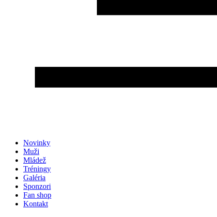
Novinky
Muži
Mládež
Tréningy
Galéria
Sponzori
Fan shop
Kontakt