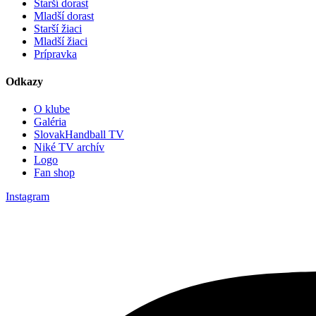
Starší dorast
Mladší dorast
Starší žiaci
Mladší žiaci
Prípravka
Odkazy
O klube
Galéria
SlovakHandball TV
Niké TV archív
Logo
Fan shop
Instagram