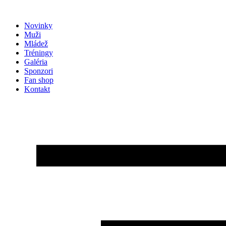
Preskočiť
na
Novinky
obsah
Muži
Mládež
Tréningy
Galéria
Sponzori
Fan shop
Kontakt