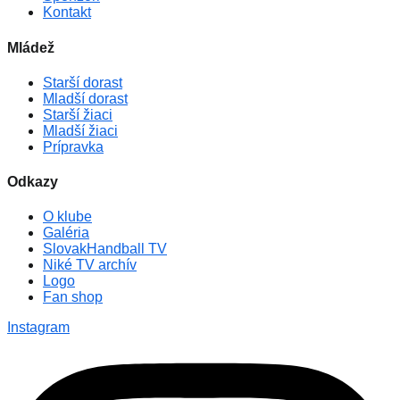
Kontakt
Mládež
Starší dorast
Mladší dorast
Starší žiaci
Mladší žiaci
Prípravka
Odkazy
O klube
Galéria
SlovakHandball TV
Niké TV archív
Logo
Fan shop
Instagram