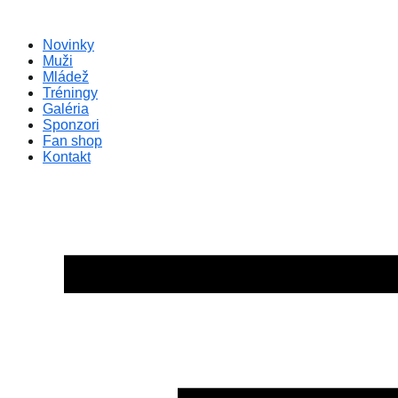
Preskočiť
na
Novinky
obsah
Muži
Mládež
Tréningy
Galéria
Sponzori
Fan shop
Kontakt