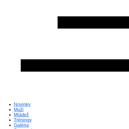
Novinky
Muži
Mládež
Tréningy
Galéria